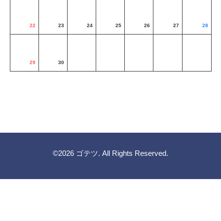
22
23
24
25
26
27
28
29
30
©2026
ゴテツ
. All Rights Reserved.